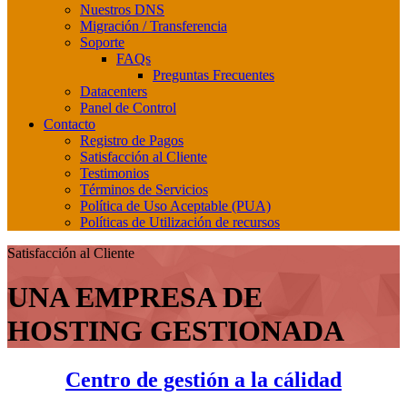
Nuestros DNS
Migración / Transferencia
Soporte
FAQs
Preguntas Frecuentes
Datacenters
Panel de Control
Contacto
Registro de Pagos
Satisfacción al Cliente
Testimonios
Términos de Servicios
Política de Uso Aceptable (PUA)
Políticas de Utilización de recursos
Satisfacción al Cliente
UNA EMPRESA DE
HOSTING GESTIONADA
Centro de gestión a la cálidad