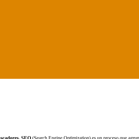
uscadores, SEO
(Search Engine Optimization) es un proceso que agru