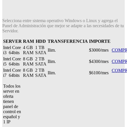
Selecciona entre sistema operativo Windows o Linux y agrega el
Panel de Administración que mejor se adapte a las necesidades de tu
Servidor.
SERVER
RAM
HDD
TRANSFERENCIA
IMPORTE
Intel Core
4 GB
1 TB
Ilim.
$3000/mes
COMP
i3 64bits
RAM
SATA
Intel Core
8 GB
2 TB
Ilim.
$4300/mes
COMP
i5 64bits
RAM
SATA
Intel Core
8 GB
2 TB
COMP
Ilim.
$6100/mes
i7 64bits
RAM
SATA
Todos los
server en
oferta
tienen
panel de
control en
español y
1 IP