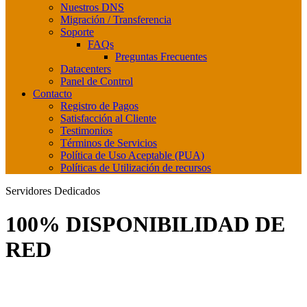
Nuestros DNS
Migración / Transferencia
Soporte
FAQs
Preguntas Frecuentes
Datacenters
Panel de Control
Contacto
Registro de Pagos
Satisfacción al Cliente
Testimonios
Términos de Servicios
Política de Uso Aceptable (PUA)
Políticas de Utilización de recursos
Servidores Dedicados
100% DISPONIBILIDAD DE
RED