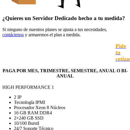
¿Quieres un
Servidor Dedicado hecho a tu medida?
Si ninguno de nuestros planes se ajusta a tus necesidades,
contáctenos
y armaremos el plan a medida.
Pide
tu
cotiza
PAGA POR MES, TRIMESTRE, SEMESTRE, ANUAL O BI-
ANUAL
HIGH PERFORMANCE 1
2 IP
Tecnología IPMI
Procesador Xeon 8 Núcleos
16 GB RAM DDR4
2×240 GB SSD
10/100 BurstI
24/7 Soporte Técnico